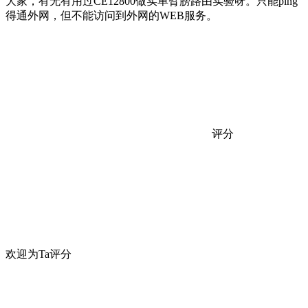
大家，有无有用过CE12800做实单臂膀路由实验呀。只能ping
得通外网，但不能访问到外网的WEB服务。
评分
欢迎为Ta评分