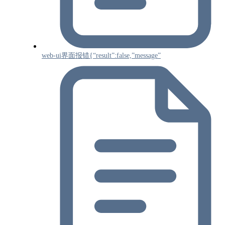
web-ui界面报错{“result”:false,”message”