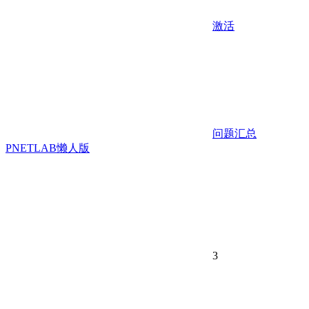
激活
问题汇总
PNETLAB
懒人版
3